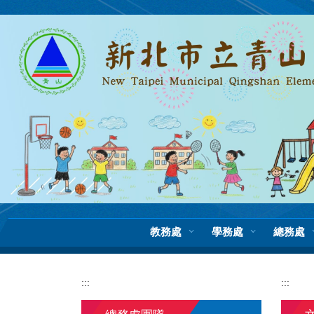
跳
到
主
要
內
容
區
教務處
學務處
總務處
:::
:::