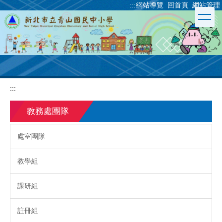
:::
網站導覽
回首頁
網站管理
跳
到
主
要
內
容
區
:::
教務處團隊
處室團隊
教學組
課研組
註冊組