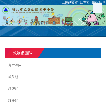
:::
網站導覽
回首頁
網站管理
跳
到
主
要
內
容
區
:::
教務處團隊
處室團隊
教學組
課研組
註冊組