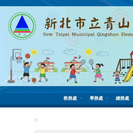
跳
到
主
要
內
容
區
教務處
學務處
總務處
:::