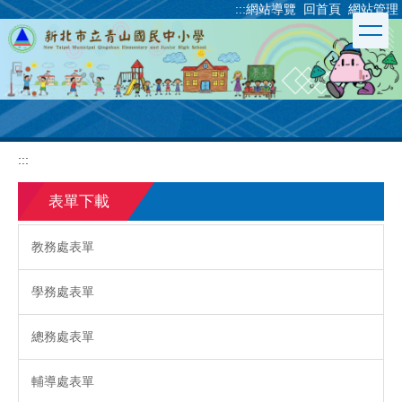
:::
網站導覽
回首頁
網站管理
跳
到
主
要
內
容
區
:::
表單下載
教務處表單
學務處表單
總務處表單
輔導處表單